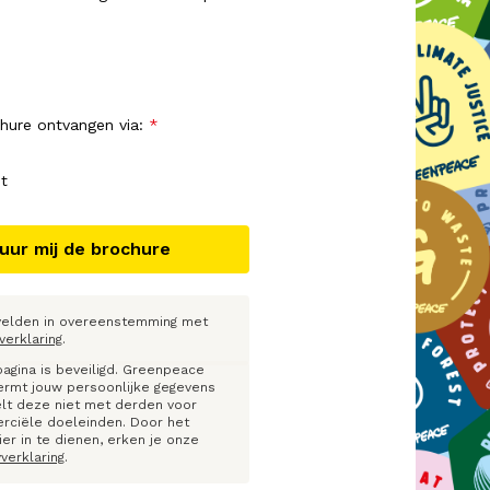
chure ontvangen via:
t
Stuur mij de brochure
 velden in overeenstemming met
verklaring
.
agina is beveiligd. Greenpeace
rmt jouw persoonlijke gegevens
lt deze niet met derden voor
ciële doeleinden. Door het
ier in te dienen, erken je onze
yverklaring
.