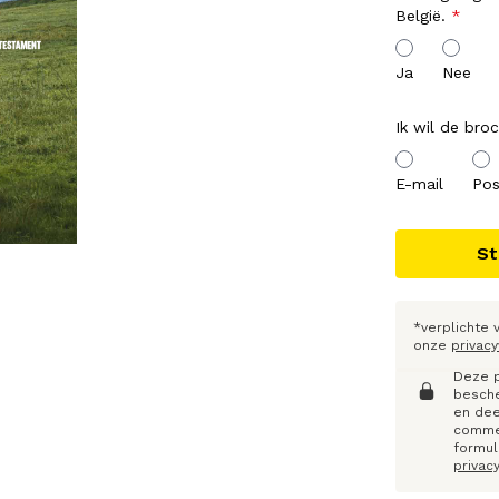
België.
Ja
Nee
Ik wil de bro
E-mail
Pos
*verplichte
onze
privacy
Deze p
besche
en dee
commer
formul
privac